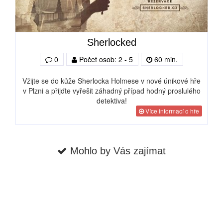
Sherlocked
0
Počet osob: 2 - 5
60 min.
Vžijte se do kůže Sherlocka Holmese v nové únikové hře
v Plzni a přijďte vyřešit záhadný případ hodný proslulého
detektiva!
Více informací o hře
Mohlo by Vás zajímat