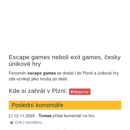
Escape games neboli exit games, česky
únikové hry
Fenomén
escape games
se dostal i do Plzně a únikové hry
zde vznikají jako houby po dešti.
Kde si zahrát v Plzni:
Mapa her
Poslední komentáře
12.11.2025 -
Tomas
přidal komentář na hru
27
Únik z čarodějnic...
Z