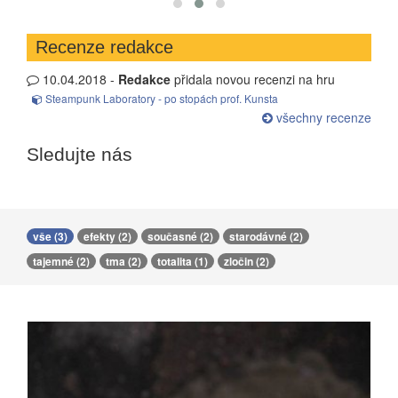
Recenze redakce
10.04.2018 -
Redakce
přidala novou recenzi na hru
Steampunk Laboratory - po stopách prof. Kunsta
všechny recenze
Sledujte nás
vše (3)
efekty (2)
současné (2)
starodávné (2)
tajemné (2)
tma (2)
totalita (1)
zločin (2)