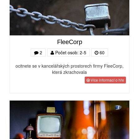
FleeCorp
2
Počet osob: 2-5
60
ocitnete se v kancelářských prostorech firmy FleeCorp,
která zkrachovala
Více informací o hře